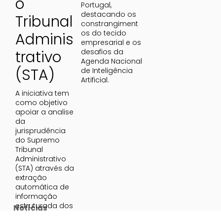
o
Portugal, 
destacando os 
Tribunal
constrangiment
os do tecido 
Adminis
empresarial e os 
trativo
desafios da 
Agenda Nacional 
(STA)
de Inteligência 
Artificial.
A iniciativa tem 
como objetivo 
apoiar a analise 
da 
jurisprudência 
do Supremo 
Tribunal 
Administrativo 
(STA) através da 
extração 
automática de 
informação 
estruturada dos 
Notícias
acórdãos, 