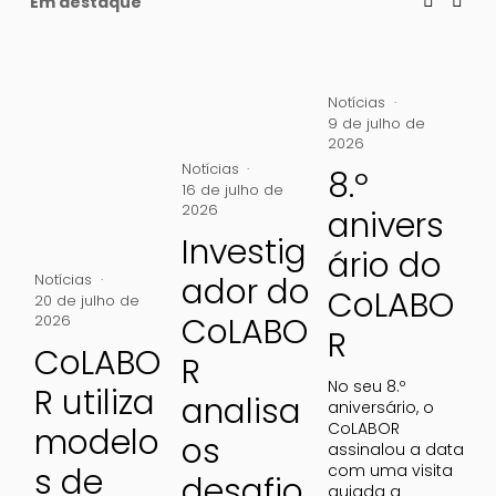
Em destaque
Notícias
9 de julho de
2026
Notícias
8.º
16 de julho de
2026
anivers
No
1 
Investig
ário do
Notícias
ador do
CoLABO
20 de julho de
CoLABO
2026
R
CoLABO
R
No seu 8.º 
R utiliza
analisa
aniversário, o 
CoLABOR 
modelo
os
assinalou a data 
s de
com uma visita 
desafio
guiada a 