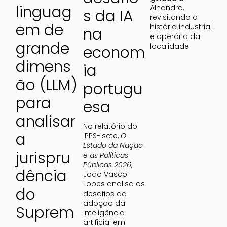
linguag
Alhandra, 
s da IA
revisitando a 
em de
história industrial 
na
e operária da 
grande
localidade.
econom
dimens
ia
ão (LLM)
portugu
para
esa
analisar
No relatório do 
a
IPPS-Iscte, 
O
Estado da Nação
jurispru
e as Políticas
Públicas 2026
, 
dência
João Vasco 
Lopes analisa os 
do
desafios da 
adoção da 
Suprem
inteligência 
artificial em 