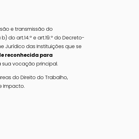
ão e transmissão do 
 do art.14.º e art.19.º do Decreto-
e Jurídico das Instituições que se 
e reconhecida para 
 sua vocação principal.
as do Direito do Trabalho, 
e Impacto.