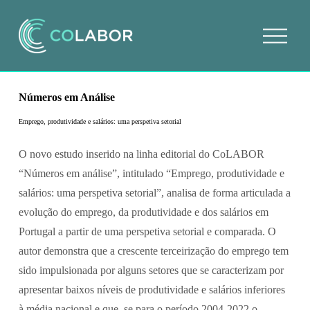
A
b
r
i
r
m
Números em Análise
e
n
Emprego, produtividade e salários: uma perspetiva setorial
u
O novo estudo inserido na linha editorial do CoLABOR 
“Números em análise”, intitulado “Emprego, produtividade e 
salários: uma perspetiva setorial”, analisa de forma articulada a 
evolução do emprego, da produtividade e dos salários em 
Portugal a partir de uma perspetiva setorial e comparada. O 
autor demonstra que a crescente terceirização do emprego tem 
sido impulsionada por alguns setores que se caracterizam por 
apresentar baixos níveis de produtividade e salários inferiores 
à média nacional e que, se para o período 2004-2022 o 