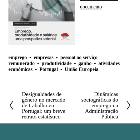
documento
emprego
empresas
pessoal ao serviço
remunerado
produtividade
ganho
atividades
económicas
Portugal
União Europeia
Desigualdades de
Dinâmicas
A
P
género no mercado
sociográficas do
n
r
de trabalho em
emprego na
Portugal: um breve
Administração
t
ó
retrato estatístico
Pública
e
x
r
i
i
m