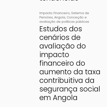
Impacto Financeiro
,
Sistema de
Pensões
,
Angola
,
Conceção e
avaliação de políticas públicas
Estudos dos
cenários de
avaliação do
impacto
financeiro do
aumento da taxa
contribuitiva da
segurança social
em Angola