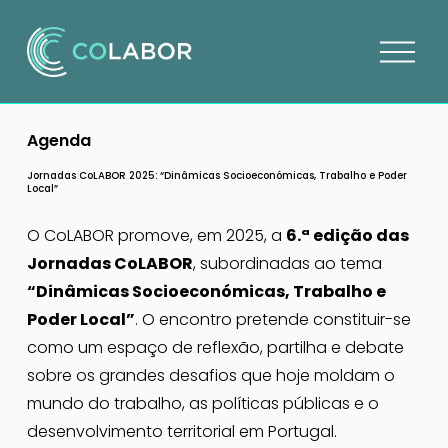
A
b
r
i
Agenda
r
m
Jornadas CoLABOR 2025: “Dinâmicas Socioeconómicas, Trabalho e Poder
Local”
e
n
O CoLABOR promove, em 2025, a 
6.ª edição das 
u
Jornadas CoLABOR
, subordinadas ao tema 
“Dinâmicas Socioeconómicas, Trabalho e 
Poder Local”
. O encontro pretende constituir-se 
como um espaço de reflexão, partilha e debate 
sobre os grandes desafios que hoje moldam o 
mundo do trabalho, as políticas públicas e o 
desenvolvimento territorial em Portugal.