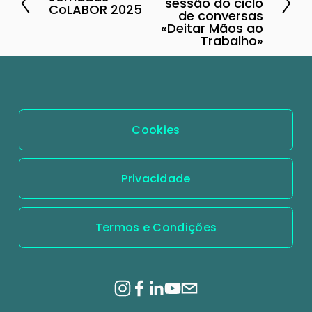
A
sessão do ciclo
ó
CoLABOR 2025
de conversas
n
x
«Deitar Mãos ao
t
Trabalho»
i
e
m
r
o
i
o
Cookies
r
Privacidade
Termos e Condições