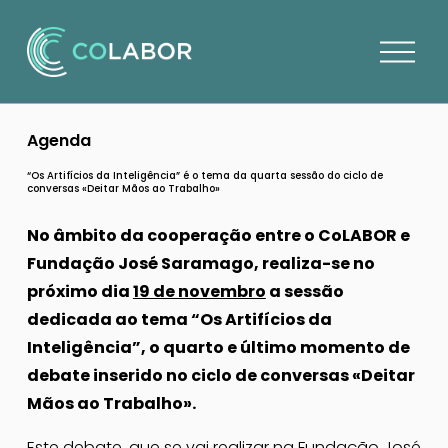
A
b
r
i
Agenda
r
m
“Os Artifícios da Inteligência” é o tema da quarta sessão do ciclo de
conversas «Deitar Mãos ao Trabalho»
e
n
No âmbito da cooperação entre o CoLABOR e 
u
Fundação José Saramago, realiza-se no 
próximo dia 
19 de novembro
 a sessão 
dedicada ao tema “Os Artifícios da 
Inteligência”, o quarto e último momento de 
debate inserido no ciclo de conversas «Deitar 
Mãos ao Trabalho».
Este debate, que se vai realizar na 
Fundação José