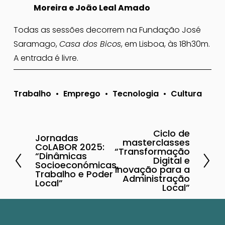
Moreira e João Leal Amado
Todas as sessões decorrem na Fundação José 
Saramago, 
Casa dos Bicos
, em Lisboa, às 18h30m. 
A entrada é livre.
Trabalho
Emprego
Tecnologia
Cultura
Ciclo de
P
Jornadas
A
masterclasses
CoLABOR 2025:
r
“Transformação
n
“Dinâmicas
Digital e
ó
Socioeconómicas,
t
Inovação para a
Trabalho e Poder
x
Administração
e
Local”
Local”
i
r
m
i
o
o