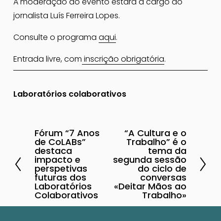
A moderação do evento estará a cargo do 
jornalista Luís Ferreira Lopes.
Consulte o programa 
aqui
.
Entrada livre, com
inscrição obrigatória
.
Laboratórios colaborativos
Fórum “7 Anos
“A Cultura e o
A
P
de CoLABs”
Trabalho” é o
n
r
destaca
tema da
impacto e
segunda sessão
t
ó
perspetivas
do ciclo de
e
futuras dos
x
conversas
Laboratórios
«Deitar Mãos ao
r
i
Colaborativos
Trabalho»
i
m
o
o