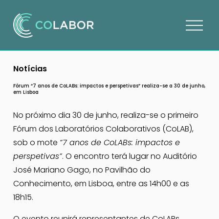
A
b
r
i
Notícias
r
m
Fórum “7 anos de CoLABs: impactos e perspetivas” realiza-se a 30 de junho,
em Lisboa
e
n
No próximo dia 30 de junho, realiza-se o primeiro 
u
Fórum dos Laboratórios Colaborativos (CoLAB), 
sob o mote 
“7 anos de CoLABs: impactos e 
perspetivas”
. O encontro terá lugar no Auditório 
José Mariano Gago, no Pavilhão do 
Conhecimento, em Lisboa, entre as 14h00 e as 
18h15.
O evento reunirá representantes de CoLABs, 