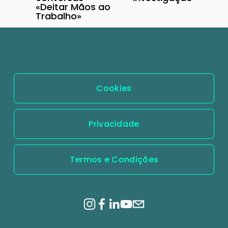
ó
«Deitar Mãos ao
r
Trabalho»
x
i
i
o
m
r
o
Cookies
Privacidade
Termos e Condições