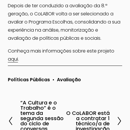
Depois de ter conduzido a avaliação da 8.ª 
geração, o CoLABOR volta a ser selecionado a 
avaliar o Programa Escolhas, consolidando a sua 
experiência na análise, monitorização e 
avaliação de políticas públicas e sociais.
Conheça mais informações sobre este projeto 
aqui
.
Políticas Públicas
Avaliação
“A Cultura e o
A
Trabalho” é o
n
tema da
O CoLABOR está
P
segunda sessão
a contratar 1
t
r
do ciclo de
técnico/a de
e
conversas
investigação