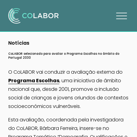
A
b
r
i
Notícias
r
m
CoLABOR selecionado para avaliar o Programa Escolhas no âmbito do
Portugal 2030
e
n
O CoLABOR vai conduzir a avaliação externa do 
u
Programa Escolhas
, uma iniciativa de âmbito 
nacional que, desde 2001, promove a inclusão 
social de crianças e jovens oriundos de contextos 
socioeconómicos vulneráveis.
Esta avaliação, coordenada pela investigadora 
do CoLABOR, Bárbara Ferreira, insere-se no 
Programa Temático “Demografia, Qualificações e 