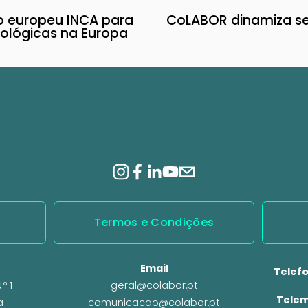
o europeu INCA para
CoLABOR dinamiza se
P
nológicas na Europa
r
ó
x
i
m
o
Termos e Condições
Email
Telefo
º 1
geral@colabor.pt
Telem
a
comunicacao@colabor.pt