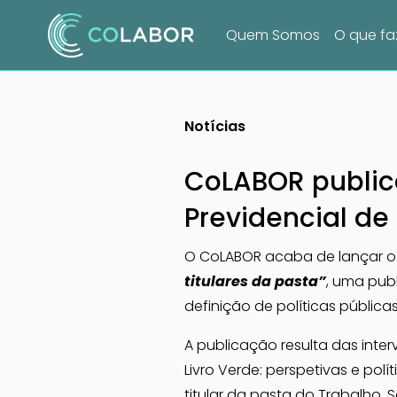
Quem Somos
O que f
Notícias
CoLABOR public
Previdencial de
O CoLABOR acaba de lançar o
titulares da pasta”
, uma publ
definição de políticas públic
A publicação resulta das inte
Livro Verde: perspetivas e pol
titular da pasta do Trabalho, 