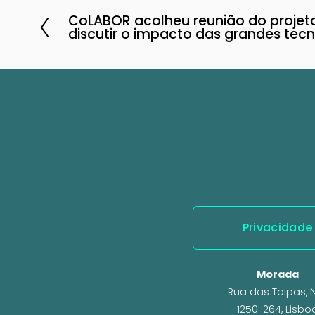
CoLABOR acolheu reunião do projet
A
discutir o impacto das grandes tec
n
t
e
r
i
o
r
Privacidade
Morada
Rua das Taipas, N.
1250-264, Lisbo