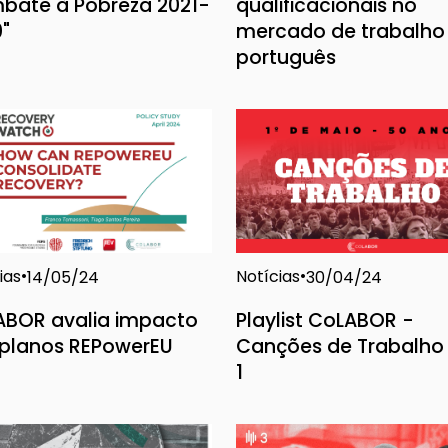
bate à Pobreza 2021-
qualificacionais no
"
mercado de trabalho
português
ias
Notícias
14/05/24
30/04/24
ABOR avalia impacto
Playlist CoLABOR -
 planos REPowerEU
Canções de Trabalho 
1