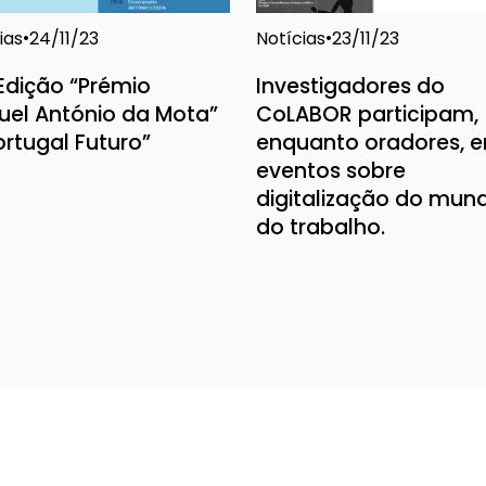
ias
Notícias
24/11/23
23/11/23
 Edição “Prémio
Investigadores do
el António da Mota”
CoLABOR participam,
ortugal Futuro”
enquanto oradores, 
eventos sobre
digitalização do mun
do trabalho.